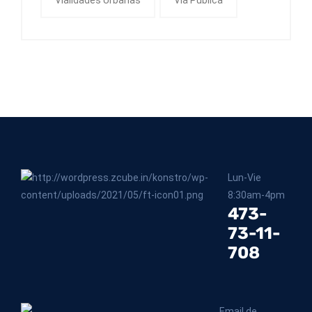
Vialidades Urbanas
Vía Pública
Lun-Vie
8:30am-4pm
473-
73-11-
708
Email de