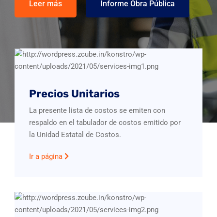
Leer más
Leer más
Informe Obra Pública
Informe Obra Pública
Leer más
Informe Obra Pública
Precios Unitarios
La presente lista de costos se emiten con
respaldo en el tabulador de costos emitido por
la Unidad Estatal de Costos.
Ir a página