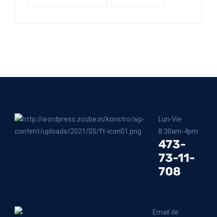
Lun-Vie
8:30am-4pm
473-
73-11-
708
Email de