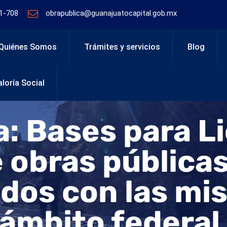
1-708
obrapublica@guanajuatocapital.gob.mx
Quiénes Somos
Trámites y servicios
Blog
loría Social
a:
Bases para Li
 obras públicas
dos con las mi
ámbito federal